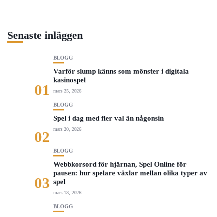
Senaste inläggen
BLOGG
Varför slump känns som mönster i digitala
kasinospel
01
mars 25, 2026
BLOGG
Spel i dag med fler val än någonsin
mars 20, 2026
02
BLOGG
Webbkorsord för hjärnan, Spel Online för
pausen: hur spelare växlar mellan olika typer av
03
spel
mars 18, 2026
BLOGG