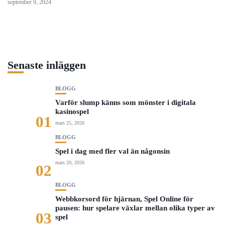
september 9, 2024
Senaste inläggen
BLOGG
Varför slump känns som mönster i digitala
kasinospel
01
mars 25, 2026
BLOGG
Spel i dag med fler val än någonsin
mars 20, 2026
02
BLOGG
Webbkorsord för hjärnan, Spel Online för
pausen: hur spelare växlar mellan olika typer av
03
spel