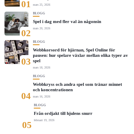
01
mars 25, 2026
BLOGG
Spel i dag med fler val än någonsin
mars 20, 2026
02
BLOGG
Webbkorsord för hjärnan, Spel Online för
pausen: hur spelare växlar mellan olika typer av
03
spel
mars 18, 2026
BLOGG
Webbkryss och andra spel som tränar minnet
och koncentrationen
04
mars 16, 2026
BLOGG
Från ordjakt till hjulens snurr
februari 19, 2026
05