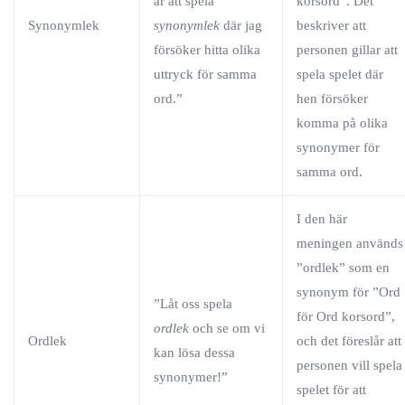
är att spela
korsord”. Det
Synonymlek
synonymlek
där jag
beskriver att
försöker hitta olika
personen gillar att
uttryck för samma
spela spelet där
ord.”
hen försöker
komma på olika
synonymer för
samma ord.
I den här
meningen används
”ordlek” som en
synonym för ”Ord
”Låt oss spela
för Ord korsord”,
ordlek
och se om vi
Ordlek
och det föreslår att
kan lösa dessa
personen vill spela
synonymer!”
spelet för att