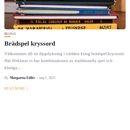
BLOGG
Brädspel kryssord
Välkommen till en djupdykning i världen kring brädspel kryssord.
Här förklarar vi hur kombinationen av traditionella spel och
kluriga...
By
Margareta Edlöv
maj 5, 2025
READ MORE