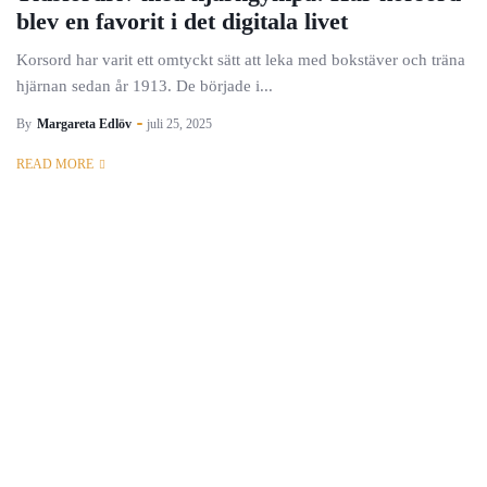
blev en favorit i det digitala livet
Korsord har varit ett omtyckt sätt att leka med bokstäver och träna
hjärnan sedan år 1913. De började i...
By
Margareta Edlöv
juli 25, 2025
READ MORE