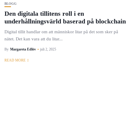
BLOGG
Den digitala tillitens roll i en
underhållningsvärld baserad på blockchain
Digital tillit handlar om att människor litar på det som sker på
nätet. Det kan vara att du litar...
By
Margareta Edlöv
juli 2, 2025
READ MORE