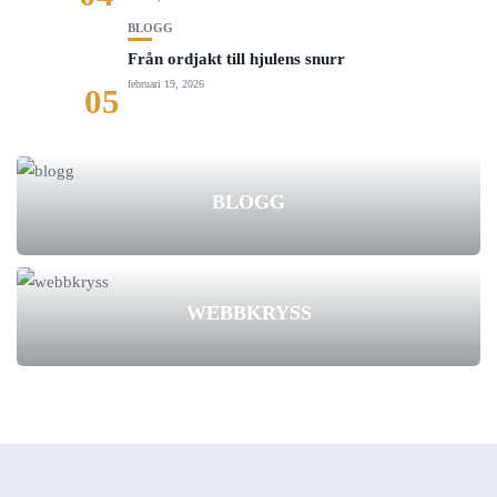
BLOGG
Från ordjakt till hjulens snurr
februari 19, 2026
05
BLOGG
WEBBKRYSS