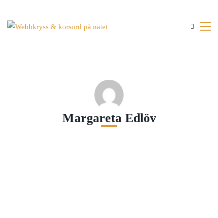
Margareta Edlöv