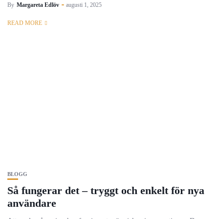
By
Margareta Edlöv
augusti 1, 2025
READ MORE
BLOGG
Så fungerar det – tryggt och enkelt för nya
användare