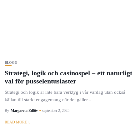
BLOGG
Strategi, logik och casinospel – ett naturligt
val för pusselentusiaster
Strategi och logik är inte bara verktyg i vår vardag utan också
källan till starkt engagemang när det gäller...
By
Margareta Edlöv
september 2, 2025
READ MORE