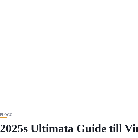
BLOGG
2025s Ultimata Guide till V