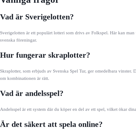
Vad är Sverigelotten?
Sverigelotten är ett populärt lotteri som drivs av Folkspel. Här kan man v
svenska föreningar.
Hur fungerar skraplotter?
Skraplotter, som erbjuds av Svenska Spel Tur, ger omedelbara vinster. D
om kombinationen är rätt.
Vad är andelsspel?
Andelsspel är ett system där du köper en del av ett spel, vilket ökar din
Är det säkert att spela online?