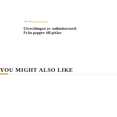
Previous post
Utvecklingen av onlinekorsord:
Från papper till pixlar
YOU MIGHT ALSO LIKE