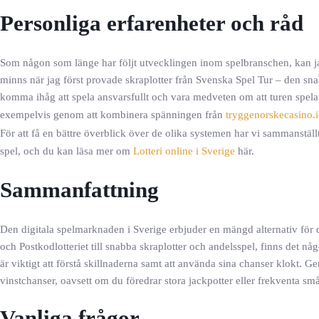
Personliga erfarenheter och råd
Som någon som länge har följt utvecklingen inom spelbranschen, kan jag s
minns när jag först provade skraplotter från Svenska Spel Tur – den sna
komma ihåg att spela ansvarsfullt och vara medveten om att turen spelar e
exempelvis genom att kombinera spänningen från
tryggenorskecasino.
För att få en bättre överblick över de olika systemen har vi sammanställt
spel, och du kan läsa mer om
Lotteri online i Sverige
här.
Sammanfattning
Den digitala spelmarknaden i Sverige erbjuder en mängd alternativ för 
och Postkodlotteriet till snabba skraplotter och andelsspel, finns det nå
är viktigt att förstå skillnaderna samt att använda sina chanser klokt. 
vinstchanser, oavsett om du föredrar stora jackpotter eller frekventa små
Vanliga frågor