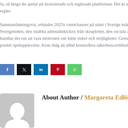
Ja, så länge du spelar på licensierade och reglerade plattformar. Det är al
regler.
Sammanfattningsvis, erbjuder 2025s vinstchanser på nätet i Sverige må
Sverigelotten, den snabba adrenalinkicken från skraplotter, den sociala
handlar det om att vara medveten om både risker och möjligheter. Genom
positiv spelupplevelse. Kom ihåg att alltid kontrollera säkerhetscertifier
About Author /
Margareta Edlö