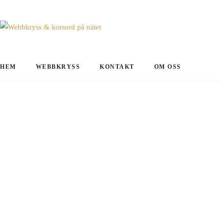
HEM
WEBBKRYSS
KONTAKT
OM OSS