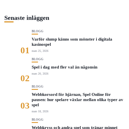
Senaste inläggen
BLOGG
Varför slump känns som mönster i digitala
kasinospel
01
mars 25, 2026
BLOGG
Spel i dag med fler val än någonsin
mars 20, 2026
02
BLOGG
Webbkorsord för hjärnan, Spel Online för
pausen: hur spelare växlar mellan olika typer av
03
spel
mars 18, 2026
BLOGG
Webbkryss och andra spel som tränar minnet