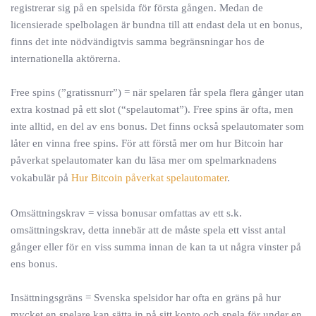
registrerar sig på en spelsida för första gången. Medan de
licensierade spelbolagen är bundna till att endast dela ut en bonus,
finns det inte nödvändigtvis samma begränsningar hos de
internationella aktörerna.
Free spins (”gratissnurr”) = när spelaren får spela flera gånger utan
extra kostnad på ett slot (“spelautomat”). Free spins är ofta, men
inte alltid, en del av ens bonus. Det finns också spelautomater som
låter en vinna free spins. För att förstå mer om hur Bitcoin har
påverkat spelautomater kan du läsa mer om spelmarknadens
vokabulär på
Hur Bitcoin påverkat spelautomater
.
Omsättningskrav = vissa bonusar omfattas av ett s.k.
omsättningskrav, detta innebär att de måste spela ett visst antal
gånger eller för en viss summa innan de kan ta ut några vinster på
ens bonus.
Insättningsgräns = Svenska spelsidor har ofta en gräns på hur
mycket en spelare kan sätta in på sitt konto och spela för under en