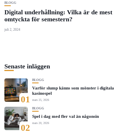
BLOGG
Digital underhållning: Vilka är de mest
omtyckta för semestern?
juli 2, 2024
Senaste inläggen
BLOGG
Varför slump känns som mönster i digitala
kasinospel
01
mars 25, 2026
BLOGG
Spel i dag med fler val än någonsin
mars 20, 2026
02