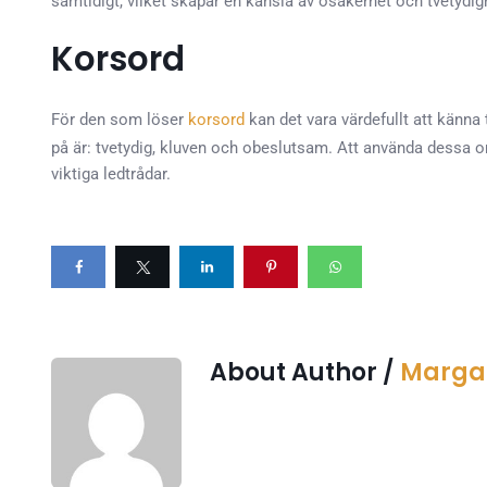
samtidigt, vilket skapar en känsla av osäkerhet och tvetydig
Korsord
För den som löser
korsord
kan det vara värdefullt att känna 
på är: tvetydig, kluven och obeslutsam. Att använda dessa or
viktiga ledtrådar.
About Author /
Margar