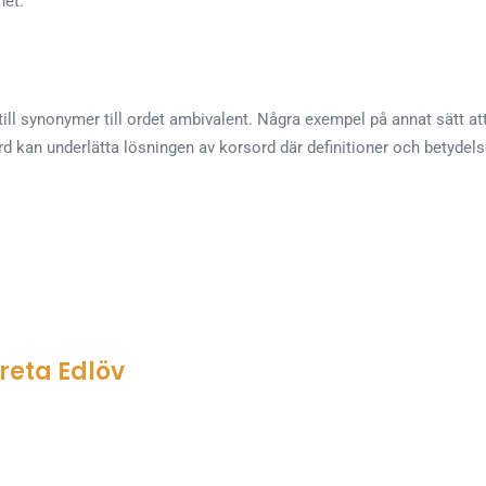
het.
till synonymer till ordet ambivalent. Några exempel på annat sätt at
d kan underlätta lösningen av korsord där definitioner och betydels
eta Edlöv