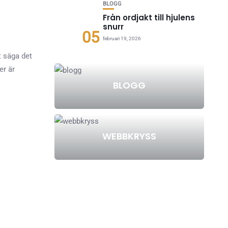
BLOGG
Från ordjakt till hjulens
snurr
05
februari 19, 2026
t säga det
er är
BLOGG
WEBBKRYSS