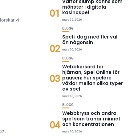
Varför slump känns som
mönster i digitala
01
kasinospel
forskar vi
mars 25, 2026
BLOGG
Spel i dag med fler val
än någonsin
02
mars 20, 2026
BLOGG
Webbkorsord för
hjärnan, Spel Online för
03
pausen: hur spelare
växlar mellan olika typer
av spel
mars 18, 2026
BLOGG
Webbkryss och andra
spel som tränar minnet
04
och koncentrationen
got
mars 16, 2026