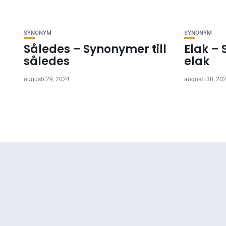
SYNONYM
SYNONYM
Således – Synonymer till
Elak – 
således
elak
augusti 29, 2024
augusti 30, 20