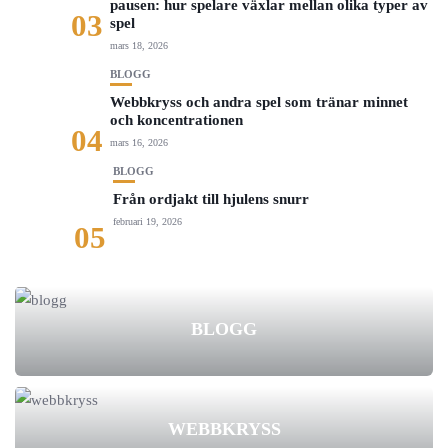
pausen: hur spelare växlar mellan olika typer av
03
spel
mars 18, 2026
BLOGG
Webbkryss och andra spel som tränar minnet
och koncentrationen
04
mars 16, 2026
BLOGG
Från ordjakt till hjulens snurr
februari 19, 2026
05
BLOGG
WEBBKRYSS