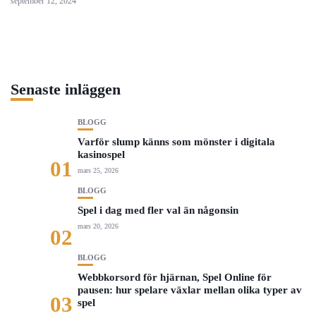
september 12, 2024
Senaste inläggen
BLOGG
Varför slump känns som mönster i digitala
kasinospel
01
mars 25, 2026
BLOGG
Spel i dag med fler val än någonsin
mars 20, 2026
02
BLOGG
Webbkorsord för hjärnan, Spel Online för
pausen: hur spelare växlar mellan olika typer av
03
spel