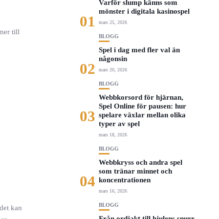
Varför slump känns som
mönster i digitala kasinospel
01
mars 25, 2026
er till
BLOGG
Spel i dag med fler val än
någonsin
02
mars 20, 2026
BLOGG
Webbkorsord för hjärnan,
Spel Online för pausen: hur
03
spelare växlar mellan olika
typer av spel
mars 18, 2026
BLOGG
Webbkryss och andra spel
som tränar minnet och
04
koncentrationen
mars 16, 2026
BLOGG
ndet kan
Från ordjakt till hjulens snurr