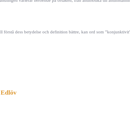
handlingen varierar beroende på orsaken, från antibiotika till antihistamin
ill förstå dess betydelse och definition bättre, kan ord som ”konjunktivi
 Edlöv