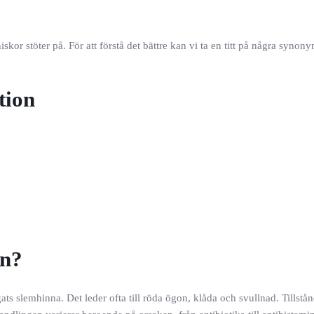
stöter på. För att förstå det bättre kan vi ta en titt på några synonym
tion
on?
ts slemhinna. Det leder ofta till röda ögon, klåda och svullnad. Tillstå