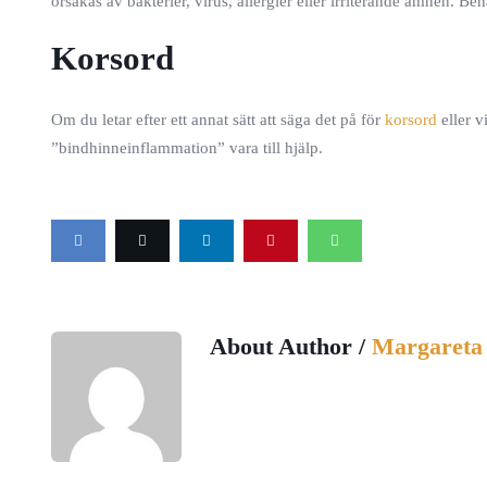
orsakas av bakterier, virus, allergier eller irriterande ämnen. Be
Korsord
Om du letar efter ett annat sätt att säga det på för
korsord
eller v
”bindhinneinflammation” vara till hjälp.
About Author /
Margareta