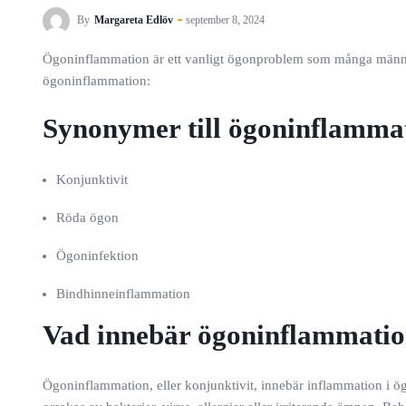
By
Margareta Edlöv
september 8, 2024
Ögoninflammation är ett vanligt ögonproblem som många människor 
ögoninflammation:
Synonymer till ögoninflamma
Konjunktivit
Röda ögon
Ögoninfektion
Bindhinneinflammation
Vad innebär ögoninflammati
Ögoninflammation, eller konjunktivit, innebär inflammation i öga