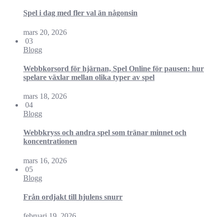
Spel i dag med fler val än någonsin
mars 20, 2026
03
Blogg
Webbkorsord för hjärnan, Spel Online för pausen: hur
spelare växlar mellan olika typer av spel
mars 18, 2026
04
Blogg
Webbkryss och andra spel som tränar minnet och
koncentrationen
mars 16, 2026
05
Blogg
Från ordjakt till hjulens snurr
februari 19, 2026