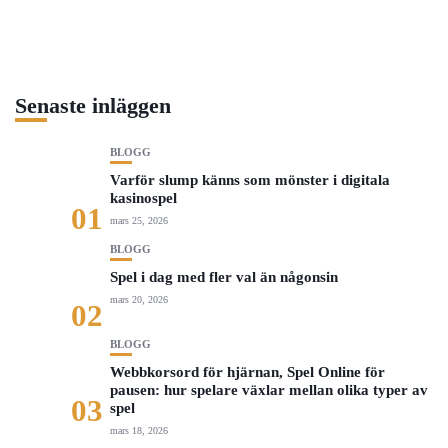
Senaste inläggen
BLOGG
Varför slump känns som mönster i digitala
kasinospel
01
mars 25, 2026
BLOGG
Spel i dag med fler val än någonsin
mars 20, 2026
02
BLOGG
Webbkorsord för hjärnan, Spel Online för
pausen: hur spelare växlar mellan olika typer av
03
spel
mars 18, 2026