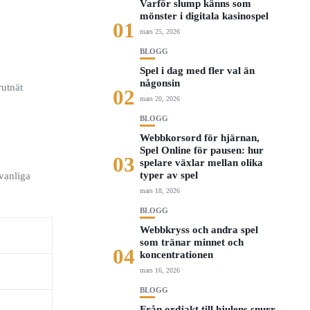
Varför slump känns som
mönster i digitala kasinospel
01
mars 25, 2026
BLOGG
Spel i dag med fler val än
någonsin
rutnät
02
mars 20, 2026
BLOGG
Webbkorsord för hjärnan,
Spel Online för pausen: hur
03
spelare växlar mellan olika
typer av spel
vanliga
mars 18, 2026
BLOGG
Webbkryss och andra spel
som tränar minnet och
04
koncentrationen
mars 16, 2026
BLOGG
Från ordjakt till hjulens snurr