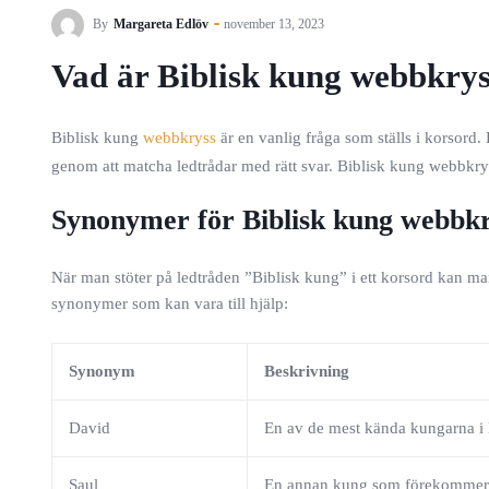
By
Margareta Edlöv
november 13, 2023
Vad är Biblisk kung webbkry
Biblisk kung
webbkryss
är en vanlig fråga som ställs i korsord. 
genom att matcha ledtrådar med rätt svar. Biblisk kung webbkrys
Synonymer för Biblisk kung webbk
När man stöter på ledtråden ”Biblisk kung” i ett korsord kan ma
synonymer som kan vara till hjälp:
Synonym
Beskrivning
David
En av de mest kända kungarna i
Saul
En annan kung som förekommer 