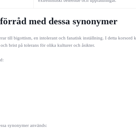
extremistiskt beteende och uppfattningar.
rdförråd med dessa synonymer
ar till bigottism, en intolerant och fanatisk inställning. I detta korsor
ch brist på tolerans för olika kulturer och åsikter.
d:
 dessa synonymer används: