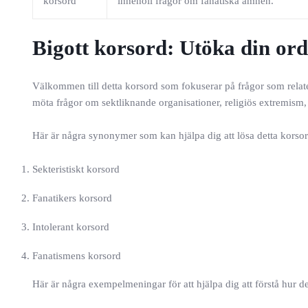
korsord
innehöll frågor om fanatiska ämnen.
Bigott korsord: Utöka din o
Välkommen till detta korsord som fokuserar på frågor som relater
möta frågor om sektliknande organisationer, religiös extremism, o
Här är några synonymer som kan hjälpa dig att lösa detta korsor
Sekteristiskt korsord
Fanatikers korsord
Intolerant korsord
Fanatismens korsord
Här är några exempelmeningar för att hjälpa dig att förstå hur