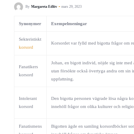
By
Margareta Edlöv
mars 29, 2023
Synonymer
Exempelmeningar
Sekteristiskt
Korsordet var fylld med bigotta frågor om re
korsord
Johan, en bigott individ, nöjde sig inte med 
Fanatikers
utan försökte också övertyga andra om sin i
korsord
uppfattning.
Intolerant
Den bigotta personen vägrade lösa några ko
korsord
innehöll frågor om olika kulturer och religio
Fanatismens
Bigotten ägde en samling korsordböcker so