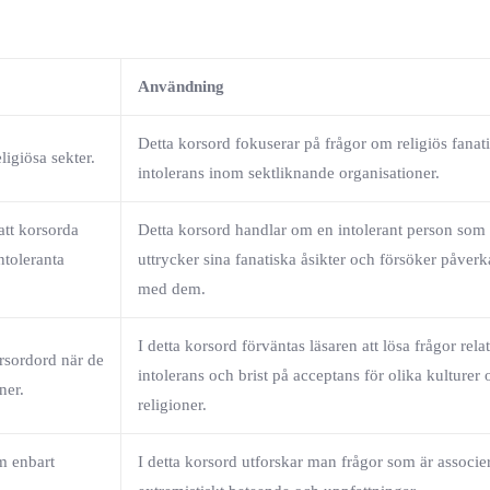
Användning
Detta korsord fokuserar på frågor om religiös fana
ligiösa sekter.
intolerans inom sektliknande organisationer.
att korsorda
Detta korsord handlar om en intolerant person som 
ntoleranta
uttrycker sina fanatiska åsikter och försöker påver
med dem.
I detta korsord förväntas läsaren att lösa frågor relat
rsordord när de
intolerans och brist på acceptans för olika kulturer 
ner.
religioner.
m enbart
I detta korsord utforskar man frågor som är associ