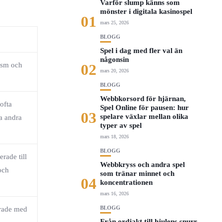
Varför slump känns som
mönster i digitala kasinospel
01
mars 25, 2026
BLOGG
Spel i dag med fler val än
någonsin
tism och
02
mars 20, 2026
BLOGG
Webbkorsord för hjärnan,
ofta
Spel Online för pausen: hur
03
spelare växlar mellan olika
ka andra
typer av spel
mars 18, 2026
BLOGG
erade till
Webbkryss och andra spel
och
som tränar minnet och
04
koncentrationen
mars 16, 2026
BLOGG
erade med
Från ordjakt till hjulens snurr