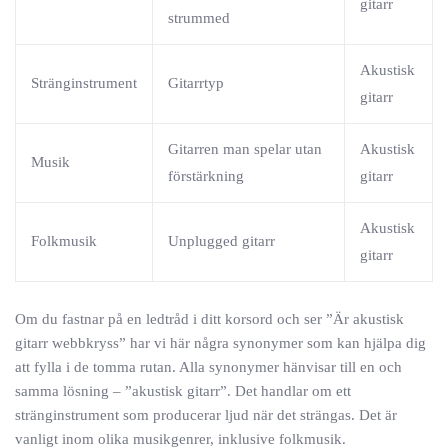
gitarr
strummed
Akustisk
Stränginstrument
Gitarrtyp
gitarr
Gitarren man spelar utan
Akustisk
Musik
förstärkning
gitarr
Akustisk
Folkmusik
Unplugged gitarr
gitarr
Om du fastnar på en ledtråd i ditt korsord och ser ”Är akustisk
gitarr webbkryss” har vi här några synonymer som kan hjälpa dig
att fylla i de tomma rutan. Alla synonymer hänvisar till en och
samma lösning – ”akustisk gitarr”. Det handlar om ett
stränginstrument som producerar ljud när det strängas. Det är
vanligt inom olika musikgenrer, inklusive folkmusik.