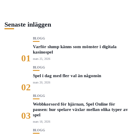
Senaste inläggen
BLOGG
Varför slump känns som mönster i digitala
kasinospel
01
mars 25, 2026
BLOGG
Spel i dag med fler val än någonsin
mars 20, 2026
02
BLOGG
Webbkorsord för hjärnan, Spel Online för
pausen: hur spelare växlar mellan olika typer av
03
spel
mars 18, 2026
BLOGG