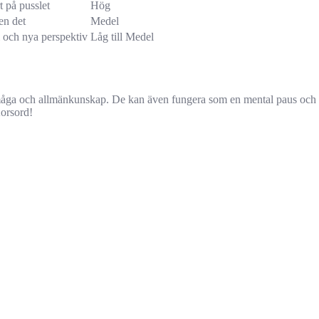
rt på pusslet
Hög
gen det
Medel
i och nya perspektiv
Låg till Medel
åkförmåga och allmänkunskap. De kan även fungera som en mental paus och 
Korsord!