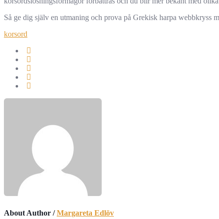
korsordslösningsförmågor förbättras och du blir mer bekant med olika t
Så ge dig själv en utmaning och prova på Grekisk harpa webbkryss me
korsord
About Author /
Margareta Edlöv