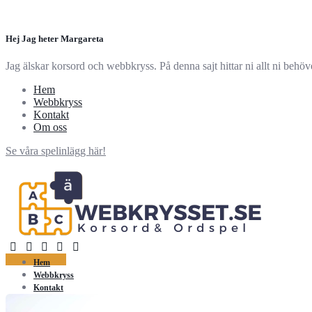
Hej Jag heter Margareta
Jag älskar korsord och webbkryss. På denna sajt hittar ni allt ni behö
Hem
Webbkryss
Kontakt
Om oss
Se våra spelinlägg här!
Kontakta oss!
Hem
Webbkryss
Kontakt
Om oss