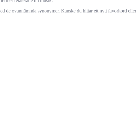
ermer relaterade till musik.
d de ovannämnda synonymer. Kanske du hittar ett nytt favoritord eller 