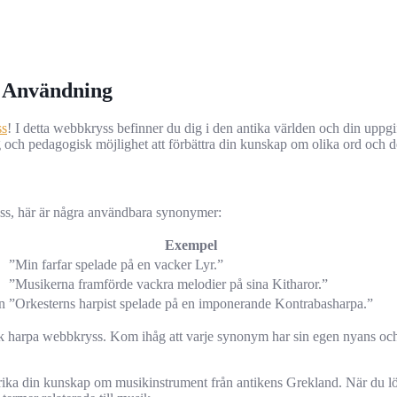
 Användning
ss
! I detta webbkryss befinner du dig i den antika världen och din uppgif
ch pedagogisk möjlighet att förbättra din kunskap om olika ord och de
ryss, här är några användbara synonymer:
Exempel
”Min farfar spelade på en vacker Lyr.”
”Musikerna framförde vackra melodier på sina Kitharor.”
n
”Orkesterns harpist spelade på en imponerande Kontrabasharpa.”
 harpa webbkryss. Kom ihåg att varje synonym har sin egen nyans och bet
ka din kunskap om musikinstrument från antikens Grekland. När du lös