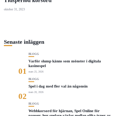
Tidsperiod korsord
oktober 31, 2023
Senaste inläggen
BLOGG
Varför slump känns som mönster i digitala
kasinospel
01
mars 25, 2026
BLOGG
Spel i dag med fler val än någonsin
mars 20, 2026
02
BLOGG
Webbkorsord för hjärnan, Spel Online för
pausen: hur spelare växlar mellan olika typer av