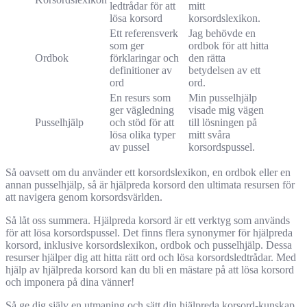
ledtrådar för att
mitt
lösa korsord
korsordslexikon.
Ett referensverk
Jag behövde en
som ger
ordbok för att hitta
Ordbok
förklaringar och
den rätta
definitioner av
betydelsen av ett
ord
ord.
En resurs som
Min pusselhjälp
ger vägledning
visade mig vägen
Pusselhjälp
och stöd för att
till lösningen på
lösa olika typer
mitt svåra
av pussel
korsordspussel.
Så oavsett om du använder ett korsordslexikon, en ordbok eller en
annan pusselhjälp, så är hjälpreda korsord den ultimata resursen för
att navigera genom korsordsvärlden.
Så låt oss summera. Hjälpreda korsord är ett verktyg som används
för att lösa korsordspussel. Det finns flera synonymer för hjälpreda
korsord, inklusive korsordslexikon, ordbok och pusselhjälp. Dessa
resurser hjälper dig att hitta rätt ord och lösa korsordsledtrådar. Med
hjälp av hjälpreda korsord kan du bli en mästare på att lösa korsord
och imponera på dina vänner!
Så ge dig själv en utmaning och sätt din hjälpreda korsord-kunskap