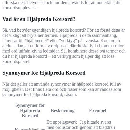
utforska dess betydelse och hur den används för att underlätta din
korsordsupplevelse.
Vad är en Hjälpreda Korsord?
Så, vad betyder egentligen hjälpreda korsord? För att förstå detta är
det viktigt att bryta ner termen. Hjälpreda, i detta sammanhang,
hänvisar till ”hjälpmedel” eller ”verktyg” på svenska. Korsord, å
andra sidan, är en form av ordpussel där du ska fylla i tomma rutor
med ord utifrån givna ledtrådar. Så, kombinera dessa två termer och
du har hjälpreda korsord – ett verktyg som hjälper dig att lösa
korsordspussel.
Synonymer för Hjälpreda Korsord
När det gäller att använda synonymer är hjälpreda korsord full av
möjligheter. Det finns flera ord och fraser som kan användas som
synonymer för hjälpreda korsord, såsom:
Synonymer för
Hjälpreda
Beskrivning
Exempel
Korsord
Ett uppslagsverk
Jag hittade svaret
med ordlistor och
genom att bläddra i
Korsordslexikon