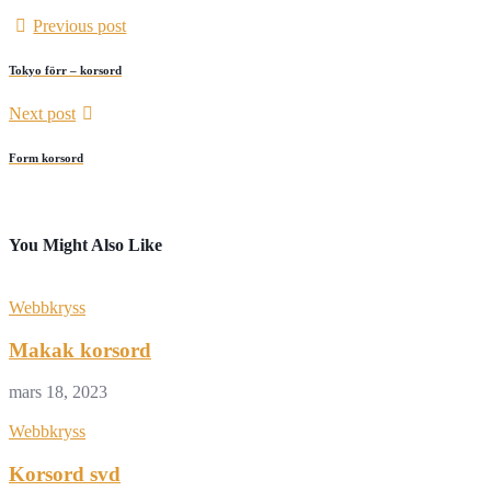
Previous post
Tokyo förr – korsord
Next post
Form korsord
You Might Also Like
Webbkryss
Makak korsord
mars 18, 2023
Webbkryss
Korsord svd