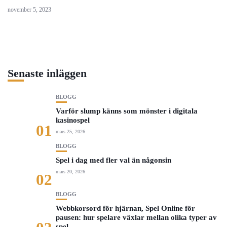
november 5, 2023
Senaste inläggen
BLOGG
Varför slump känns som mönster i digitala
kasinospel
01
mars 25, 2026
BLOGG
Spel i dag med fler val än någonsin
mars 20, 2026
02
BLOGG
Webbkorsord för hjärnan, Spel Online för
pausen: hur spelare växlar mellan olika typer av
spel