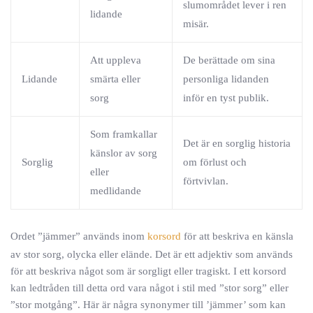
slumområdet lever i ren
lidande
misär.
Att uppleva
De berättade om sina
Lidande
smärta eller
personliga lidanden
sorg
inför en tyst publik.
Som framkallar
Det är en sorglig historia
känslor av sorg
Sorglig
om förlust och
eller
förtvivlan.
medlidande
Ordet ”jämmer” används inom
korsord
för att beskriva en känsla
av stor sorg, olycka eller elände. Det är ett adjektiv som används
för att beskriva något som är sorgligt eller tragiskt. I ett korsord
kan ledtråden till detta ord vara något i stil med ”stor sorg” eller
”stor motgång”. Här är några synonymer till ’jämmer’ som kan