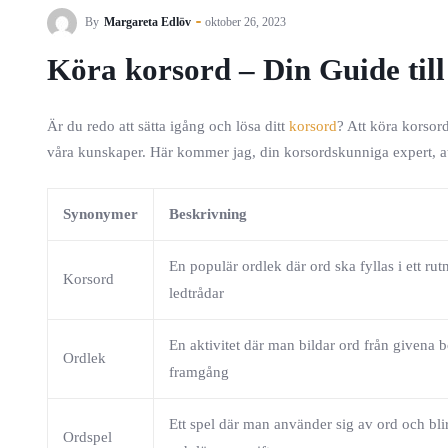
By
Margareta Edlöv
oktober 26, 2023
Köra korsord – Din Guide till
Är du redo att sätta igång och lösa ditt
korsord
? Att köra korsor
våra kunskaper. Här kommer jag, din korsordskunniga expert, att 
Synonymer
Beskrivning
En populär ordlek där ord ska fyllas i ett rut
Korsord
ledtrådar
En aktivitet där man bildar ord från givena b
Ordlek
framgång
Ett spel där man använder sig av ord och blir
Ordspel