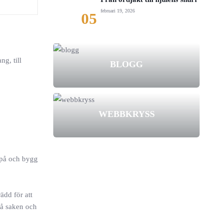
februari 19, 2026
05
g, till
BLOGG
WEBBKRYSS
r på och bygg
ädd för att
på saken och