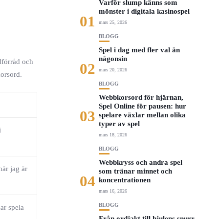
Varför slump känns som
mönster i digitala kasinospel
01
mars 25, 2026
BLOGG
Spel i dag med fler val än
någonsin
dförråd och
02
mars 20, 2026
korsord.
BLOGG
Webbkorsord för hjärnan,
Spel Online för pausen: hur
03
spelare växlar mellan olika
typer av spel
i
mars 18, 2026
BLOGG
Webbkryss och andra spel
är jag är
som tränar minnet och
04
koncentrationen
mars 16, 2026
BLOGG
ar spela
Från ordjakt till hjulens snurr