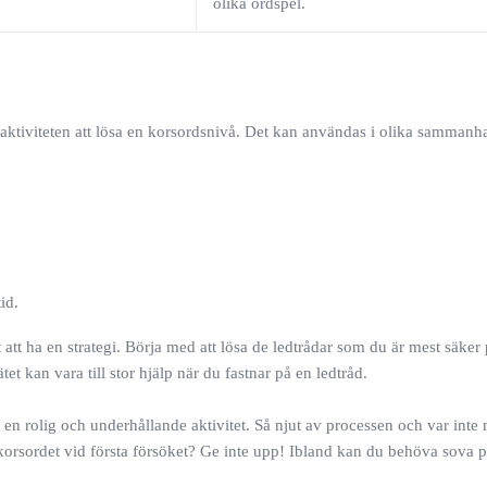
olika ordspel.
 aktiviteten att lösa en korsordsnivå. Det kan användas i olika sammanhan
id.
 att ha en strategi. Börja med att lösa de ledtrådar som du är mest säke
kan vara till stor hjälp när du fastnar på en ledtråd.
 en rolig och underhållande aktivitet. Så njut av processen och var inte r
 korsordet vid första försöket? Ge inte upp! Ibland kan du behöva sova 