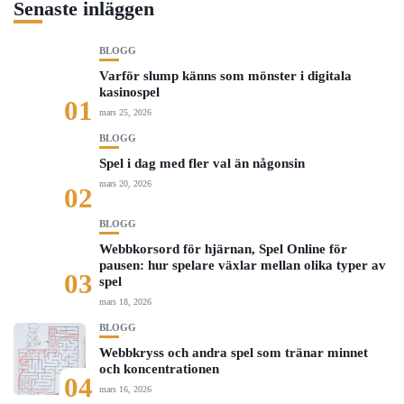
Senaste inläggen
BLOGG
Varför slump känns som mönster i digitala
kasinospel
01
mars 25, 2026
BLOGG
Spel i dag med fler val än någonsin
mars 20, 2026
02
BLOGG
Webbkorsord för hjärnan, Spel Online för
pausen: hur spelare växlar mellan olika typer av
03
spel
mars 18, 2026
BLOGG
Webbkryss och andra spel som tränar minnet
och koncentrationen
04
mars 16, 2026