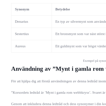
Synonym
Betydelse
Denarius
En typ av silvermynt som använd
Sestertius
Ett bronsmynt som var näst störst 
Aureus
Ett guldmynt som var högst värde
Exempel på synon
Användning av ”Mynt i gamla rom
För att hjälpa dig att förstå användningen av denna ledtråd ino
”Korsordets ledtråd är ’Mynt i gamla rom webbkryss’. Svaret är
Genom att inkludera denna ledtråd och dess synonymer i din ko