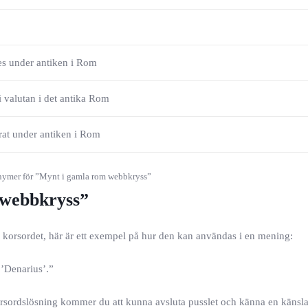
es under antiken i Rom
i valutan i det antika Rom
rat under antiken i Rom
ymer för ”Mynt i gamla rom webbkryss”
 webbkryss”
m korsordet, här är ett exempel på hur den kan användas i en mening:
 ’Denarius’.”
rsordslösning kommer du att kunna avsluta pusslet och känna en känsl