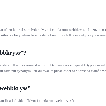
stnat på en ledtråd som lyder ”Mynt i gamla rom webbkryss”. Lugn, som 
oss utforska betydelsen bakom detta korsord och lära oss några synonym
bbkryss”?
aterat till antika romerska mynt. Det kan vara en specifik typ av mynt 
 hitta rätt synonym kan du avsluta pusselordet och fortsätta framåt me
 webbkryss”
att lösa ledtråden ”Mynt i gamla rom webbkryss”: