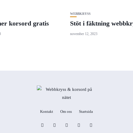
WEBBKRYSS
r korsord gratis
Stöt i fäktning webbkr
3
november 12, 2023
Kontakt
Om oss
Startsida