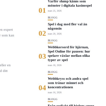
Varför slump känns som
mönster i digitala kasinospel
01
mars 25, 2026
BLOGG
Spel i dag med fler val än
någonsin
en expert
02
mars 20, 2026
er som kan
BLOGG
Webbkorsord för hjärnan,
Spel Online för pausen: hur
03
spelare växlar mellan olika
typer av spel
eller en
mars 18, 2026
d ditt
BLOGG
Webbkryss och andra spel
som tränar minnet och
04
koncentrationen
mars 16, 2026
BLOGG
Från ordjakt till hjulens snurr