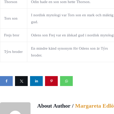
Thorson
Odin hade en son som hette Thorson.
I nordisk mytologi var Tors son en stark och mäktig
Tors son
gud.
Frejs bror
Odens son Frej var en älskad gud i nordisk mytologi
En mindre känd synonym för Odens son är Týrs
Týrs broder
broder.
About Author /
Margareta Edlö