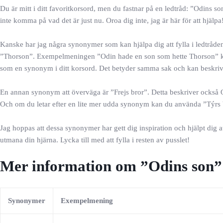
Du är mitt i ditt favoritkorsord, men du fastnar på en ledtråd: ”Odins 
inte komma på vad det är just nu. Oroa dig inte, jag är här för att hjälpa
Kanske har jag några synonymer som kan hjälpa dig att fylla i ledtråde
”Thorson”. Exempelmeningen ”Odin hade en son som hette Thorson” kan
som en synonym i ditt korsord. Det betyder samma sak och kan beskriv
En annan synonym att överväga är ”Frejs bror”. Detta beskriver också O
Och om du letar efter en lite mer udda synonym kan du använda ”Týrs b
Jag hoppas att dessa synonymer har gett dig inspiration och hjälpt dig at
utmana din hjärna. Lycka till med att fylla i resten av pusslet!
Mer information om ”Odins son” i
Synonymer
Exempelmening