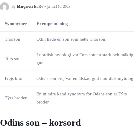
By
Margareta Edlöv
januari 10, 2023
Synonymer
Exempelmening
Thorson
Odin hade en son som hette Thorson.
I nordisk mytologi var Tors son en stark och mäktig
Tors son
gud.
Frejs bror
Odens son Frej var en älskad gud i nordisk mytologi
En mindre känd synonym för Odens son är Týrs
Týrs broder
broder.
Odins son – korsord