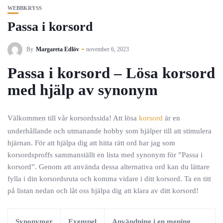
WEBBKRYSS
Passa i korsord
By
Margareta Edlöv
november 6, 2023
Passa i korsord – Lösa korsord
med hjälp av synonym
Välkommen till vår korsordssida! Att lösa
korsord
är en
underhållande och utmanande hobby som hjälper till att stimulera
hjärnan. För att hjälpa dig att hitta rätt ord har jag som
korsordsproffs sammanställt en lista med synonym för ”Passa i
korsord”. Genom att använda dessa alternativa ord kan du lättare
fylla i din korsordsruta och komma vidare i ditt korsord. Ta en titt
på listan nedan och låt oss hjälpa dig att klara av ditt korsord!
Synonymer
Exempel
Användning i en mening