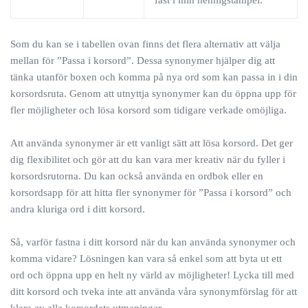
fast i min hemligstämpel.
Som du kan se i tabellen ovan finns det flera alternativ att välja
mellan för ”Passa i korsord”. Dessa synonymer hjälper dig att
tänka utanför boxen och komma på nya ord som kan passa in i din
korsordsruta. Genom att utnyttja synonymer kan du öppna upp för
fler möjligheter och lösa korsord som tidigare verkade omöjliga.
Att använda synonymer är ett vanligt sätt att lösa korsord. Det ger
dig flexibilitet och gör att du kan vara mer kreativ när du fyller i
korsordsrutorna. Du kan också använda en ordbok eller en
korsordsapp för att hitta fler synonymer för ”Passa i korsord” och
andra kluriga ord i ditt korsord.
Så, varför fastna i ditt korsord när du kan använda synonymer och
komma vidare? Lösningen kan vara så enkel som att byta ut ett
ord och öppna upp en helt ny värld av möjligheter! Lycka till med
ditt korsord och tveka inte att använda våra synonymförslag för att