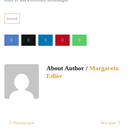
klara av alla korsordets utmaningar.
korsord
About Author /
Margareta
Edlöv
Previous post
Next post