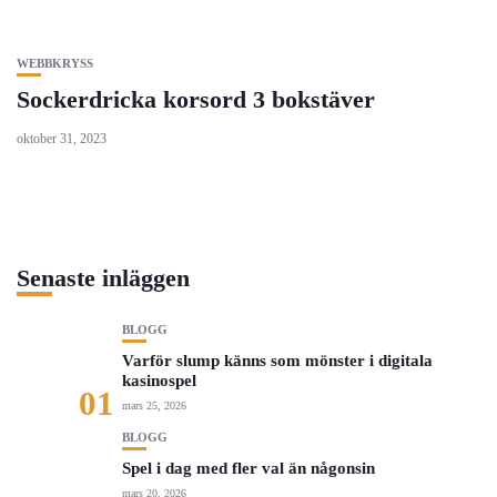
WEBBKRYSS
Sockerdricka korsord 3 bokstäver
oktober 31, 2023
Senaste inläggen
BLOGG
Varför slump känns som mönster i digitala
kasinospel
01
mars 25, 2026
BLOGG
Spel i dag med fler val än någonsin
mars 20, 2026