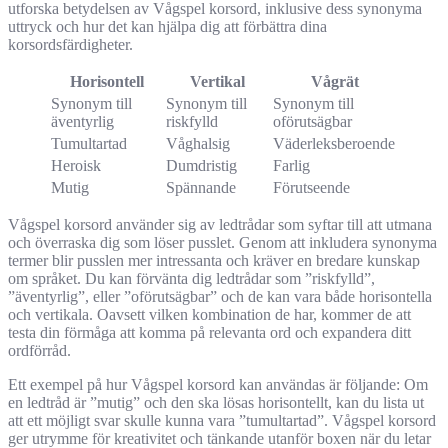
utforska betydelsen av Vågspel korsord, inklusive dess synonyma
uttryck och hur det kan hjälpa dig att förbättra dina
korsordsfärdigheter.
Horisontell
Vertikal
Vågrät
Synonym till
Synonym till
Synonym till
äventyrlig
riskfylld
oförutsägbar
Tumultartad
Våghalsig
Väderleksberoende
Heroisk
Dumdristig
Farlig
Mutig
Spännande
Förutseende
Vågspel korsord använder sig av ledtrådar som syftar till att utmana
och överraska dig som löser pusslet. Genom att inkludera synonyma
termer blir pusslen mer intressanta och kräver en bredare kunskap
om språket. Du kan förvänta dig ledtrådar som ”riskfylld”,
”äventyrlig”, eller ”oförutsägbar” och de kan vara både horisontella
och vertikala. Oavsett vilken kombination de har, kommer de att
testa din förmåga att komma på relevanta ord och expandera ditt
ordförråd.
Ett exempel på hur Vågspel korsord kan användas är följande: Om
en ledtråd är ”mutig” och den ska lösas horisontellt, kan du lista ut
att ett möjligt svar skulle kunna vara ”tumultartad”. Vågspel korsord
ger utrymme för kreativitet och tänkande utanför boxen när du letar