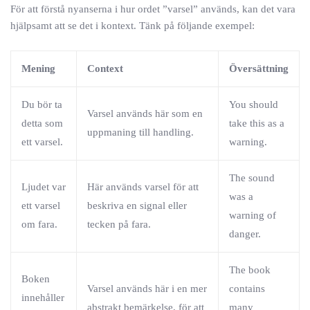
För att förstå nyanserna i hur ordet ”varsel” används, kan det vara
hjälpsamt att se det i kontext. Tänk på följande exempel:
Mening
Context
Översättning
Du bör ta
You should
Varsel används här som en
detta som
take this as a
uppmaning till handling.
ett varsel.
warning.
The sound
Ljudet var
Här används varsel för att
was a
ett varsel
beskriva en signal eller
warning of
om fara.
tecken på fara.
danger.
The book
Boken
Varsel används här i en mer
contains
innehåller
abstrakt bemärkelse, för att
many