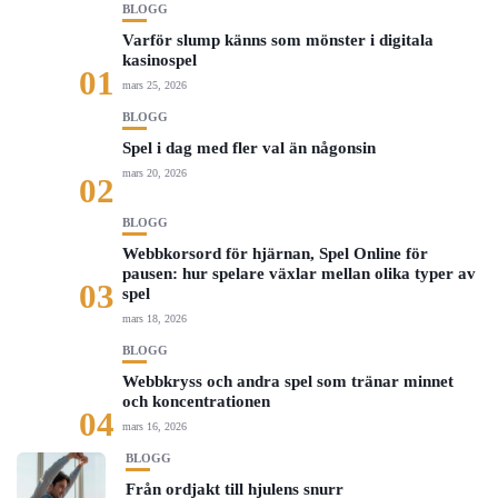
BLOGG
Varför slump känns som mönster i digitala
kasinospel
01
mars 25, 2026
BLOGG
Spel i dag med fler val än någonsin
mars 20, 2026
02
BLOGG
Webbkorsord för hjärnan, Spel Online för
pausen: hur spelare växlar mellan olika typer av
03
spel
mars 18, 2026
BLOGG
Webbkryss och andra spel som tränar minnet
och koncentrationen
04
mars 16, 2026
BLOGG
Från ordjakt till hjulens snurr