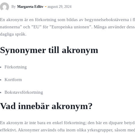
By
Margareta Edlöv
augusti 29, 2024
En akronym är en förkortning som bildas av begynnelsebokstäverna i fl
nationerna” och ”EU” för ”Europeiska unionen”. Många använder dessa kor
dagliga språk.
Synonymer till akronym
Förkortning
Kortform
Bokstavsförkortning
Vad innebär akronym?
En akronym är inte bara en enkel förkortning; den bär en djupare betyd
effektivt. Akronymer används ofta inom olika yrkesgrupper, såsom med