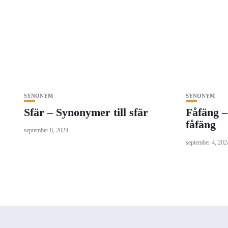
SYNONYM
SYNONYM
Sfär – Synonymer till sfär
Fåfäng –
fåfäng
september 8, 2024
september 4, 202