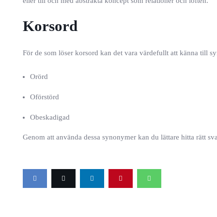
eller till och med abstrakta koncept som relationer och löften.
Korsord
För de som löser korsord kan det vara värdefullt att känna till s
Orörd
Oförstörd
Obeskadigad
Genom att använda dessa synonymer kan du lättare hitta rätt svar