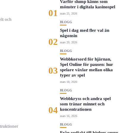
Varför slump känns som
mönster i digitala kasinospel
01
mars 25, 2026
elt och
BLOGG
Spel i dag med fler val än
någonsin
02
mars 20, 2026
BLOGG
Webbkorsord för hjärnan,
Spel Online för pausen: hur
03
spelare växlar mellan olika
typer av spel
mars 18, 2026
BLOGG
Webbkryss och andra spel
som tränar minnet och
04
koncentrationen
mars 16, 2026
BLOGG
struktioner
Från ordjakt till hjulens snurr