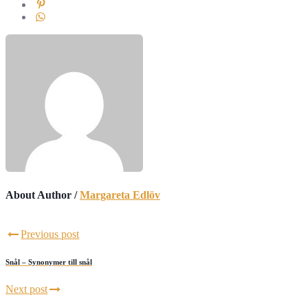
About Author /
Margareta Edlöv
Previous post
Snål – Synonymer till snål
Next post