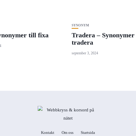
SYNONYM
ynonymer till fixa
Tradera – Synonymer t
tradera
4
september 3, 2024
Kontakt
Om oss
Startsida