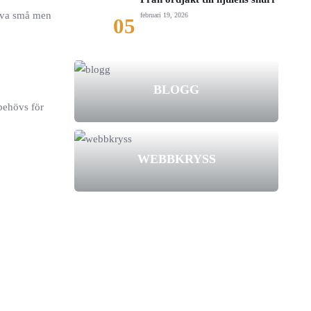
riva små men
februari 19, 2026
05
BLOGG
 behövs för
WEBBKRYSS