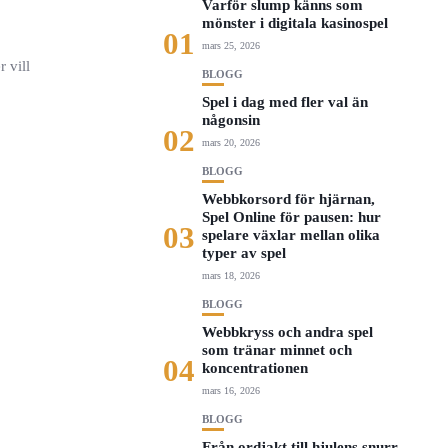
Varför slump känns som
mönster i digitala kasinospel
01
mars 25, 2026
r vill
BLOGG
Spel i dag med fler val än
någonsin
02
mars 20, 2026
BLOGG
Webbkorsord för hjärnan,
Spel Online för pausen: hur
03
spelare växlar mellan olika
typer av spel
mars 18, 2026
BLOGG
Webbkryss och andra spel
som tränar minnet och
04
koncentrationen
mars 16, 2026
BLOGG
Från ordjakt till hjulens snurr