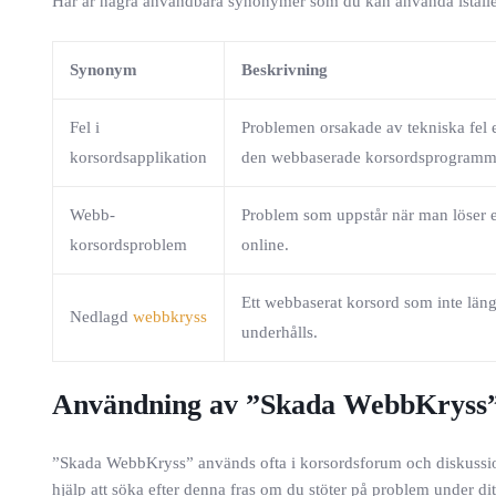
Här är några användbara synonymer som du kan använda istället
Synonym
Beskrivning
Fel i
Problemen orsakade av tekniska fel e
korsordsapplikation
den webbaserade korsordsprogramm
Webb-
Problem som uppstår när man löser e
korsordsproblem
online.
Ett webbaserat korsord som inte läng
Nedlagd
webbkryss
underhålls.
Användning av ”Skada WebbKryss
”Skada WebbKryss” används ofta i korsordsforum och diskussione
hjälp att söka efter denna fras om du stöter på problem under di