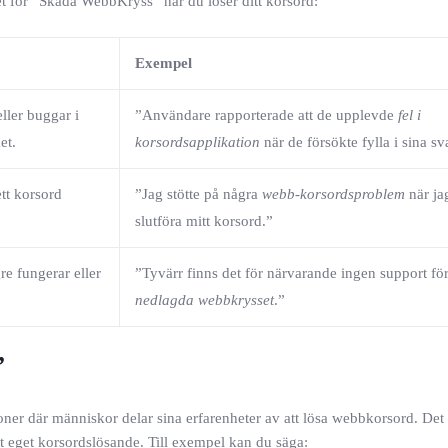
 för ”Skada WebbKryss” när du löser ditt korsord:
Exempel
ller buggar i
”Användare rapporterade att de upplevde
fel i
et.
korsordsapplikation
när de försökte fylla i sina sv
tt korsord
”Jag stötte på några
webb-korsordsproblem
när ja
slutföra mitt korsord.”
re fungerar eller
”Tyvärr finns det för närvarande ingen support för
nedlagda webbkrysset
.”
”
r där människor delar sina erfarenheter av att lösa webbkorsord. Det k
tt eget korsordslösande. Till exempel kan du säga: