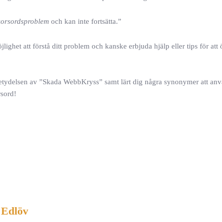
orsordsproblem
och kan inte fortsätta.”
ighet att förstå ditt problem och kanske erbjuda hjälp eller tips för att
ör betydelsen av ”Skada WebbKryss” samt lärt dig några synonymer att an
rsord!
 Edlöv