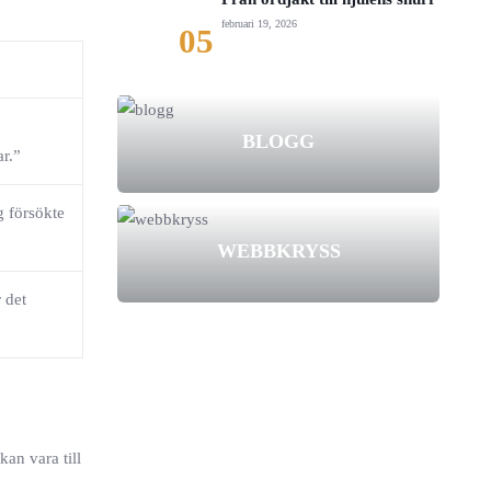
februari 19, 2026
05
BLOGG
ar.”
g försökte
WEBBKRYSS
 det
an vara till