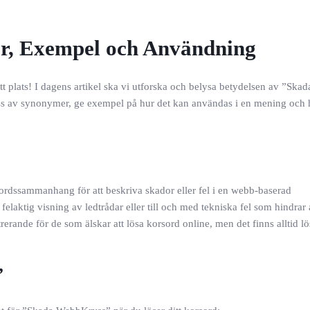
, Exempel och Användning
ätt plats! I dagens artikel ska vi utforska och belysa betydelsen av ”Skad
 av synonymer, ge exempel på hur det kan användas i en mening och h
rdssammanhang för att beskriva skador eller fel i en webb-baserad
elaktig visning av ledtrådar eller till och med tekniska fel som hindra
erande för de som älskar att lösa korsord online, men det finns alltid lös
”