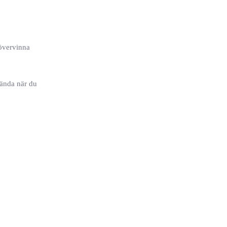
 övervinna
vända när du