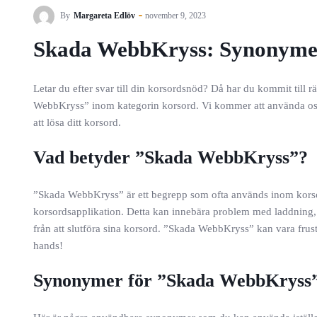
By
Margareta Edlöv
november 9, 2023
Skada WebbKryss: Synonymer
Letar du efter svar till din korsordsnöd? Då har du kommit till r
WebbKryss” inom kategorin korsord. Vi kommer att använda oss
att lösa ditt korsord.
Vad betyder ”Skada WebbKryss”?
”Skada WebbKryss” är ett begrepp som ofta används inom korso
korsordsapplikation. Detta kan innebära problem med laddning, f
från att slutföra sina korsord. ”Skada WebbKryss” kan vara frustr
hands!
Synonymer för ”Skada WebbKryss