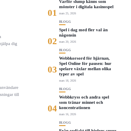
Varför slump känns som
mönster i digitala kasinospel
01
mars 25, 2026
BLOGG
Spel i dag med fler val än
någonsin
a
02
mars 20, 2026
jälpa dig
BLOGG
Webbkorsord för hjärnan,
Spel Online för pausen: hur
03
spelare växlar mellan olika
typer av spel
mars 18, 2026
r användare
BLOGG
ningar till
Webbkryss och andra spel
som tränar minnet och
04
koncentrationen
mars 16, 2026
BLOGG
Från ordjakt till hjulens snurr