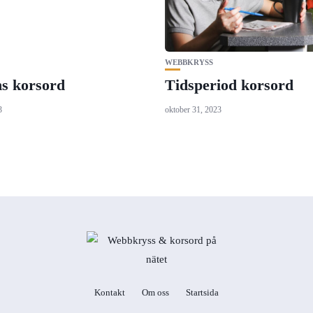
WEBBKRYSS
ns korsord
Tidsperiod korsord
3
oktober 31, 2023
Kontakt
Om oss
Startsida