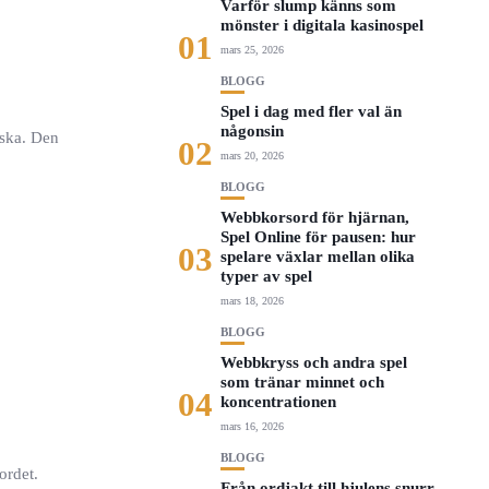
Varför slump känns som
mönster i digitala kasinospel
01
mars 25, 2026
BLOGG
Spel i dag med fler val än
någonsin
lska. Den
02
mars 20, 2026
BLOGG
Webbkorsord för hjärnan,
Spel Online för pausen: hur
03
spelare växlar mellan olika
typer av spel
mars 18, 2026
BLOGG
Webbkryss och andra spel
som tränar minnet och
04
koncentrationen
mars 16, 2026
BLOGG
ordet.
Från ordjakt till hjulens snurr