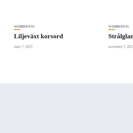
WEBBKRYSS
WEBBKRYSS
Liljeväxt korsord
Strålgla
mars 7, 2023
november 3, 202