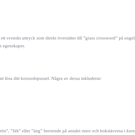
 ett svenskt uttryck som direkt översätter till ”grass crossword” på enge
ss egenskaper.
tt lösa ditt korsordspussel. Några av dessa inkluderar:
ön”, ”fält” eller ”äng” beroende på antalet rutor och bokstäverna i kors