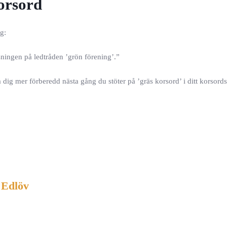
orsord
g:
lösningen på ledtråden ’grön förening’.”
dig mer förberedd nästa gång du stöter på ’gräs korsord’ i ditt korsord
 Edlöv