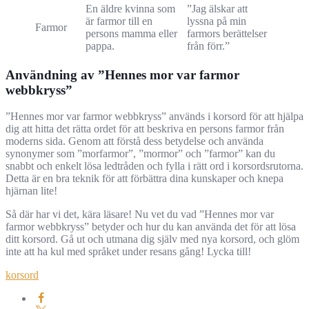
En äldre kvinna som
”Jag älskar att
är farmor till en
lyssna på min
Farmor
persons mamma eller
farmors berättelser
pappa.
från förr.”
Användning av ”Hennes mor var farmor
webbkryss”
”Hennes mor var farmor webbkryss” används i korsord för att hjälpa
dig att hitta det rätta ordet för att beskriva en persons farmor från
moderns sida. Genom att förstå dess betydelse och använda
synonymer som ”morfarmor”, ”mormor” och ”farmor” kan du
snabbt och enkelt lösa ledtråden och fylla i rätt ord i korsordsrutorna.
Detta är en bra teknik för att förbättra dina kunskaper och knepa
hjärnan lite!
Så där har vi det, kära läsare! Nu vet du vad ”Hennes mor var
farmor webbkryss” betyder och hur du kan använda det för att lösa
ditt korsord. Gå ut och utmana dig själv med nya korsord, och glöm
inte att ha kul med språket under resans gång! Lycka till!
korsord