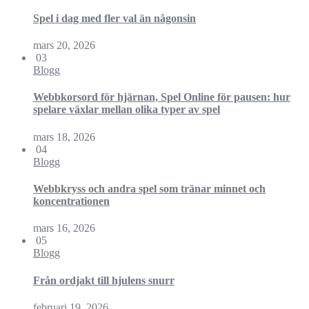
Spel i dag med fler val än någonsin
mars 20, 2026
03
Blogg
Webbkorsord för hjärnan, Spel Online för pausen: hur
spelare växlar mellan olika typer av spel
mars 18, 2026
04
Blogg
Webbkryss och andra spel som tränar minnet och
koncentrationen
mars 16, 2026
05
Blogg
Från ordjakt till hjulens snurr
februari 19, 2026