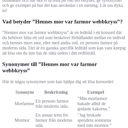
ordälskare och här ska vi ta reda på vad det betyder, ge synonymer
och ge exempel på hur det kan användas i en mening. Låt oss dyka
in!
Vad betyder ”Hennes mor var farmor webbkryss”?
”Hennes mor var farmor webbkryss” är en ledtråd i ett korsord där
du behöver hitta ett ord som beskriver förhållandet mellan en individ
och hennes mors mor, eller med andra ord, en persons farmor på
moderns sida. Det är en ganska specifik ledtråd som kan vara knepig
att lösa om du inte har de rätta orden i ditt ordförråd.
Synonymer till ”Hennes mor var farmor
webbkryss”
Här är några synonymer som kan hjälpa dig att lösa korsordet:
Synonym
Beskrivning
Exempel
”Min morfarmor
En persons farmor
Morfarmor
bakade alltid de
från moderns sida.
godaste kakorna.”
En annan term för
”Jag brukade
Mormor
farmor från moderns
spendera somrarna
sida.
med min mormor.”