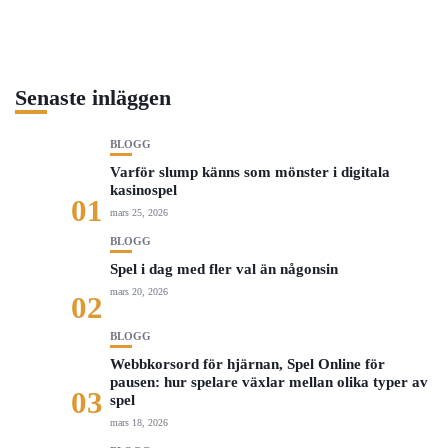
Senaste inläggen
BLOGG
Varför slump känns som mönster i digitala
kasinospel
01
mars 25, 2026
BLOGG
Spel i dag med fler val än någonsin
mars 20, 2026
02
BLOGG
Webbkorsord för hjärnan, Spel Online för
pausen: hur spelare växlar mellan olika typer av
03
spel
mars 18, 2026