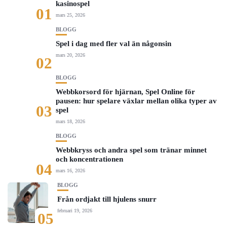
kasinospel
01
mars 25, 2026
BLOGG
Spel i dag med fler val än någonsin
mars 20, 2026
02
BLOGG
Webbkorsord för hjärnan, Spel Online för
pausen: hur spelare växlar mellan olika typer av
03
spel
mars 18, 2026
BLOGG
Webbkryss och andra spel som tränar minnet
och koncentrationen
04
mars 16, 2026
BLOGG
Från ordjakt till hjulens snurr
februari 19, 2026
05