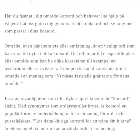
Har du fastnat i ditt område korsord och behöver lite hjälp på
vägen? Låt oss guida dig genom att hitta rätta ord och synonymer
som passar i dina korsord.
Område, även känt som yta eller omfattning, är ett vanligt ord som
kan vara till nytta i olika korsord. Det refererar till en specifik plats
eller område som kan ha olika karaktärer, till exempel ett
territorium eller en viss yta. Exempelvis kan du använda ordet
område i en mening som ”Vi måste fastställa gränserna för detta
område.”
En annan vanlig term som ofta dyker upp i korsord är ”korsord”
självt. Med synonymer som ordkryss eller kryss, är korsord en
populär form av underhållning och en utmaning för ord- och
pusselälskare. ”Lös detta kluriga korsord för att träna din hjärna”
är ett exempel på hur du kan använda ordet i en mening.