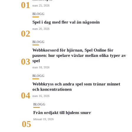
01
mars 25, 2026
BLOGG
Spel i dag med fler val än någonsin
mars 20, 2026
02
BLOGG
Webbkorsord för hjärnan, Spel Online för
pausen: hur spelare växlar mellan olika typer av
03
spel
mars 18, 2026
BLOGG
Webbkryss och andra spel som tränar minnet
och koncentrationen
04
mars 16, 2026
BLOGG
Från ordjakt till hjulens snurr
februari 19, 2026
05