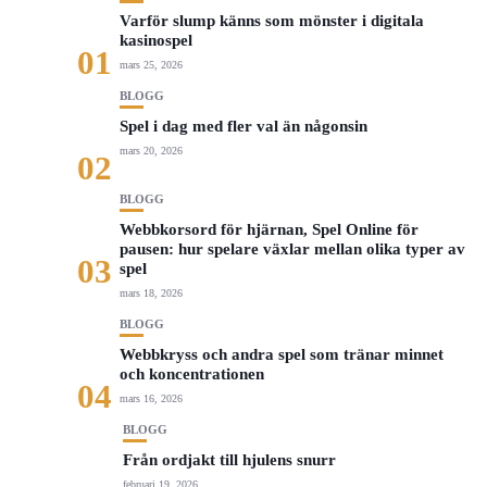
Varför slump känns som mönster i digitala
kasinospel
01
mars 25, 2026
BLOGG
Spel i dag med fler val än någonsin
mars 20, 2026
02
BLOGG
Webbkorsord för hjärnan, Spel Online för
pausen: hur spelare växlar mellan olika typer av
03
spel
mars 18, 2026
BLOGG
Webbkryss och andra spel som tränar minnet
och koncentrationen
04
mars 16, 2026
BLOGG
Från ordjakt till hjulens snurr
februari 19, 2026