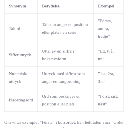
Synonym
Betydelse
Exempel
”Första,
Tal som anger en position
Talord
andra,
eller plats i en serie
tredje”
Uttal av en siffra i
”Ett, två,
Sifferuttryck
bokstavsform
tre”
Numeriskt
Uttryck med siffror som
”1:a, 2:a,
uttryck
anger en rangordning
3:e”
Ord som beskriver en
”Först, sist,
Placeringsord
position eller plats
näst”
Om vi tar exemplet ”Första” i korsordet, kan ledtråden vara ”Ordet