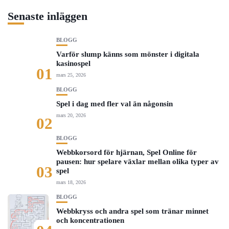
Senaste inläggen
BLOGG
Varför slump känns som mönster i digitala
kasinospel
01
mars 25, 2026
BLOGG
Spel i dag med fler val än någonsin
mars 20, 2026
02
BLOGG
Webbkorsord för hjärnan, Spel Online för
pausen: hur spelare växlar mellan olika typer av
03
spel
mars 18, 2026
BLOGG
Webbkryss och andra spel som tränar minnet
och koncentrationen