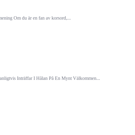
ning Om du är en fan av korsord,...
Vanligtvis Inträffar I Hålan På En Mynt Välkommen...