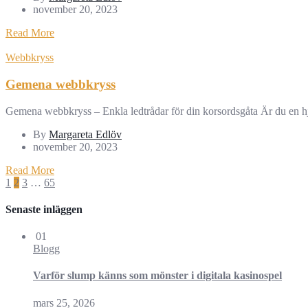
november 20, 2023
Read More
Webbkryss
Gemena webbkryss
Gemena webbkryss – Enkla ledtrådar för din korsordsgåta Är du en hjä
By
Margareta Edlöv
november 20, 2023
Read More
Sidnumrering
1
2
3
…
65
för
Senaste inläggen
inlägg
01
Blogg
Varför slump känns som mönster i digitala kasinospel
mars 25, 2026