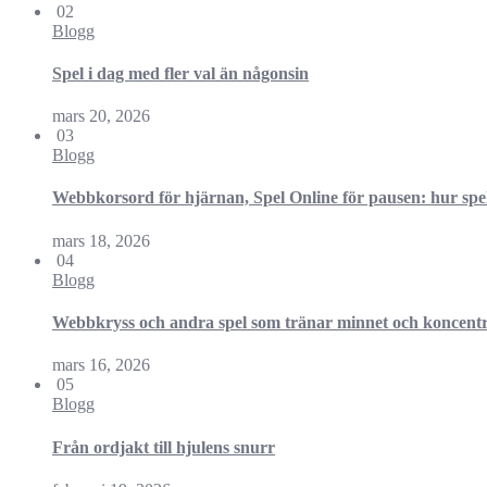
02
Blogg
Spel i dag med fler val än någonsin
mars 20, 2026
03
Blogg
Webbkorsord för hjärnan, Spel Online för pausen: hur spela
mars 18, 2026
04
Blogg
Webbkryss och andra spel som tränar minnet och koncent
mars 16, 2026
05
Blogg
Från ordjakt till hjulens snurr