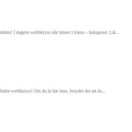
den! I dagens webbkryss står ämnet i fokus – halogener. Låt...
it webbkryss! Om du är här inne, betyder det att du...